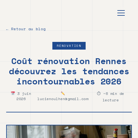
au
contenu
principal
← Retour au blog
RÉNOVATION
Coût rénovation Rennes
découvrez les tendances
incontournables 2026
3 juin
⏱ ~6 min de
2026
lucienoulhen@gmail.com
lecture