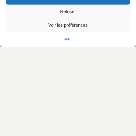
Refuser
Voir les préférences
RGPD
> L'AGENCE
À Propos
Nos Projets
Galerie 3D
Blog & Conseils
Contact
> SERVICES
Nos Prestations