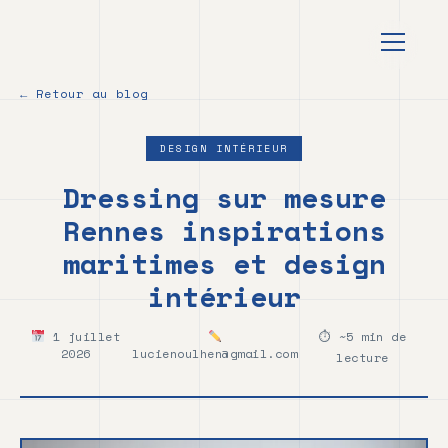
au
contenu
principal
← Retour au blog
DESIGN INTÉRIEUR
Dressing sur mesure
Rennes inspirations
maritimes et design
intérieur
1 juillet
⏱ ~5 min de
2026
lucienoulhen@gmail.com
lecture