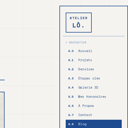
ATELIER
LŌ.
> NAVIGATION
Accueil
A.0
Projets
A.1
Services
A.2
Étapes clés
A.3
Galerie 3D
A.4
Mes Honoraires
A.5
À Propos
A.6
Contact
A.7
Blog
A.8