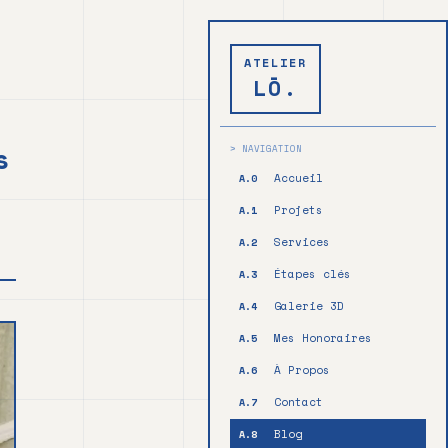
ATELIER
LŌ.
s
> NAVIGATION
Accueil
A.0
Projets
A.1
Services
A.2
Étapes clés
A.3
Galerie 3D
A.4
Mes Honoraires
A.5
À Propos
A.6
Contact
A.7
Blog
A.8