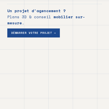
Lucien
Oulhen,
Un projet d'agencement ?
architecte
Plans 3D & conseil
mobilier sur-
d'intérieur
mesure
.
diplômé,
DÉMARRER VOTRE PROJET
→
installée
au
15
Quai
Lamennais
à
Rennes
(35000).
Nous
accompagnons
les
particuliers
et