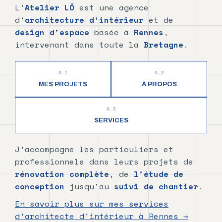
Saint-
L'
Atelier LŌ
est une agence
Malo
d'
architecture d'intérieur
et de
et
design d'espace
basée à
Rennes
,
en
intervenant dans toute la
Bretagne
.
Bretagne.
Découvrez
A.1
A.2
mes
MES PROJETS
À PROPOS
réalisations
interactives.
A.3
Atelier
SERVICES
LŌ
est
J'accompagne les particuliers et
une
professionnels dans leurs projets de
agence
rénovation complète
, de
l'étude de
d'architecture
conception
jusqu'au
suivi de chantier
.
d'intérieur
En savoir plus sur mes services
fondée
d'architecte d'intérieur à Rennes →
par