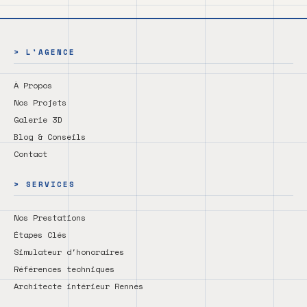
et
visualisation
3D
> L'AGENCE
photoréaliste.
Nos
À Propos
services
Nos Projets
couvrent
Galerie 3D
Rennes,
Blog & Conseils
Saint-
Contact
Malo,
Vannes,
> SERVICES
Vitré,
Fougères,
Nos Prestations
Dinard,
Étapes Clés
Dinan
Simulateur d'honoraires
et
Références techniques
toute
Architecte intérieur Rennes
la