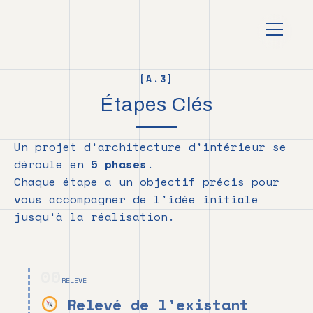
au
contenu
principal
[A.3]
—
Étapes Clés
Comment
Un projet d'architecture d'intérieur se
se
déroule en
5 phases
.
déroule
Chaque étape a un objectif précis pour
un
vous accompagner de l'idée initiale
jusqu'à la réalisation.
projet
d'architec
d'intérieur
00
RELEVÉ
Relevé de l'existant