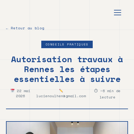
au
contenu
principal
← Retour au blog
CONSEILS PRATIQUES
Autorisation travaux à
Rennes les étapes
essentielles à suivre
22 mai
⏱ ~6 min de
2026
lucienoulhen@gmail.com
lecture