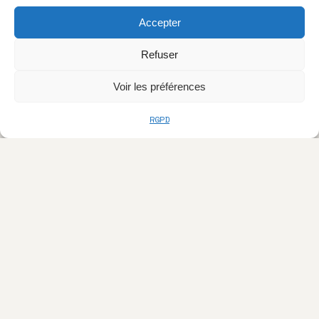
Accepter
Refuser
Voir les préférences
RGPD
> L'AGENCE
À Propos
Nos Projets
Galerie 3D
Blog & Conseils
Contact
> SERVICES