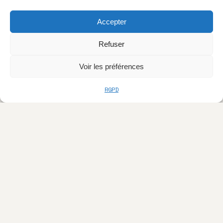
Accepter
Refuser
Voir les préférences
RGPD
> L'AGENCE
À Propos
Nos Projets
Galerie 3D
Blog & Conseils
Contact