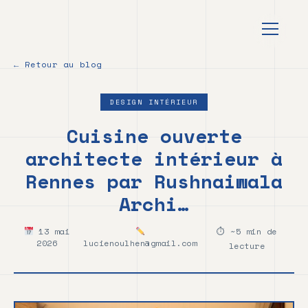
au
contenu
principal
← Retour au blog
DESIGN INTÉRIEUR
Cuisine ouverte
architecte intérieur à
Rennes par Rushnaiwala
Archi…
13 mai
⏱ ~5 min de
2026
lucienoulhen@gmail.com
lecture