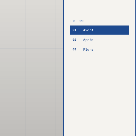
SECTIONS
Avant
01
Après
02
Plans
03