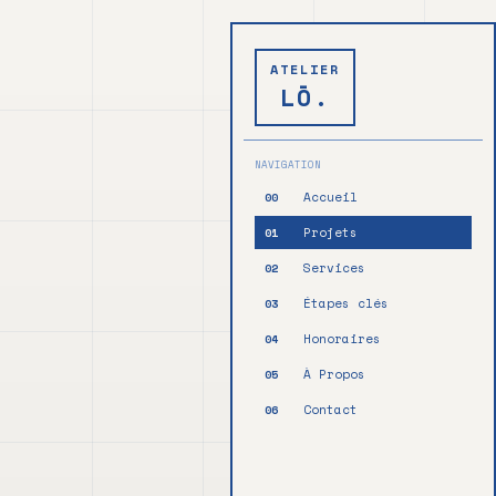
ATELIER
LŌ.
NAVIGATION
Accueil
00
Projets
01
Services
02
Étapes clés
03
Honoraires
04
À Propos
05
Contact
06